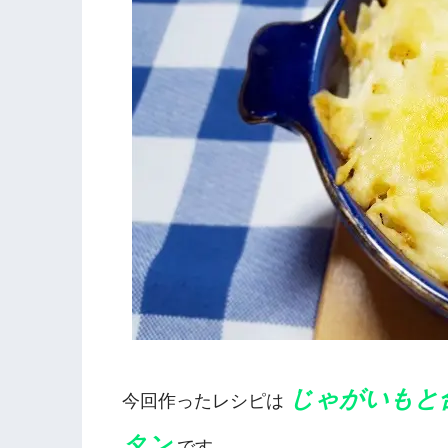
じゃがいもと
今回作ったレシピは
タン
です。