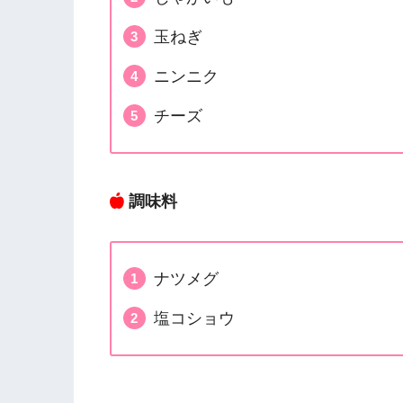
玉ねぎ
ニンニク
チーズ
調味料
ナツメグ
塩コショウ