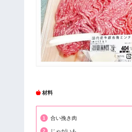
材料
合い挽き肉
じゃがいも