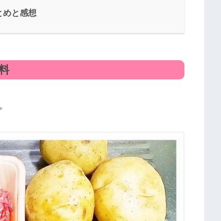
とめと感想
料
。