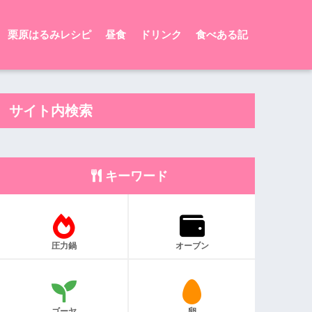
栗原はるみレシピ
昼食
ドリンク
食べある記
サイト内検索
キーワード
圧力鍋
オーブン
ゴーヤ
卵