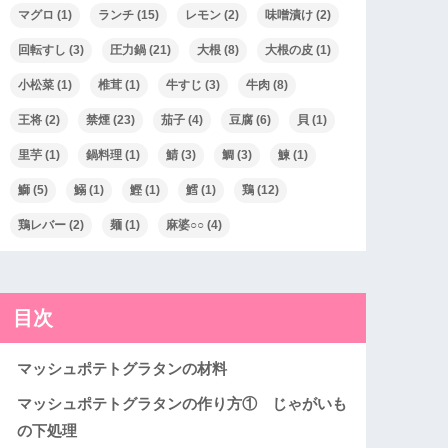
マグロ
(1)
ランチ
(15)
レモン
(2)
味噌漬け
(2)
回転すし
(3)
圧力鍋
(21)
大根
(8)
大根の皮
(1)
小松菜
(1)
椎茸
(1)
牛すじ
(3)
牛肉
(8)
王将
(2)
禁煙
(23)
茄子
(4)
豆腐
(6)
貝
(1)
里芋
(1)
鍋料理
(1)
鯖
(3)
鯛
(3)
鰊
(1)
鰤
(5)
鰯
(1)
鰹
(1)
鱈
(1)
鶏
(12)
鶏レバー
(2)
麺
(1)
麻婆○○
(4)
目次
マッシュポテトグラタンの材料
マッシュポテトグラタンの作り方① じゃがいも
の下処理