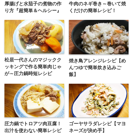
牛肉のネギ巻き～巻いて焼
厚揚げと水茄子の煮物の作
くだけの簡単レシピ！
り方『超簡単＆ヘルシー』
松居一代さんのマジックク
焼き鳥アレンジレシピ【め
ッキングで作る簡単肉じゃ
んつゆで簡単炊き込みご
が～圧力鍋時短レシピ
飯】
圧力鍋でトロアツ肉豆腐！
ゴーヤサラダレシピ【マヨ
出汁を使わない簡単レシピ
ネーズが決め手】