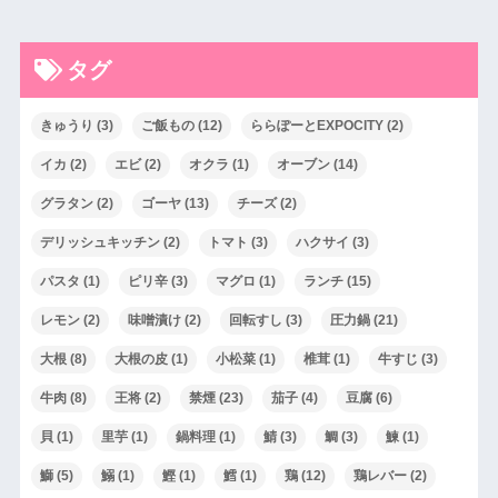
タグ
きゅうり
(3)
ご飯もの
(12)
ららぽーとEXPOCITY
(2)
イカ
(2)
エビ
(2)
オクラ
(1)
オーブン
(14)
グラタン
(2)
ゴーヤ
(13)
チーズ
(2)
デリッシュキッチン
(2)
トマト
(3)
ハクサイ
(3)
パスタ
(1)
ピリ辛
(3)
マグロ
(1)
ランチ
(15)
レモン
(2)
味噌漬け
(2)
回転すし
(3)
圧力鍋
(21)
大根
(8)
大根の皮
(1)
小松菜
(1)
椎茸
(1)
牛すじ
(3)
牛肉
(8)
王将
(2)
禁煙
(23)
茄子
(4)
豆腐
(6)
貝
(1)
里芋
(1)
鍋料理
(1)
鯖
(3)
鯛
(3)
鰊
(1)
鰤
(5)
鰯
(1)
鰹
(1)
鱈
(1)
鶏
(12)
鶏レバー
(2)