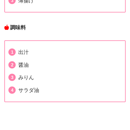
薄揚げ
調味料
出汁
醤油
みりん
サラダ油