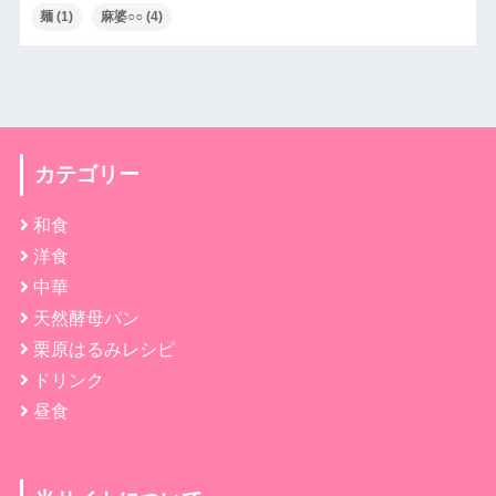
麺
(1)
麻婆○○
(4)
カテゴリー
和食
洋食
中華
天然酵母パン
栗原はるみレシピ
ドリンク
昼食