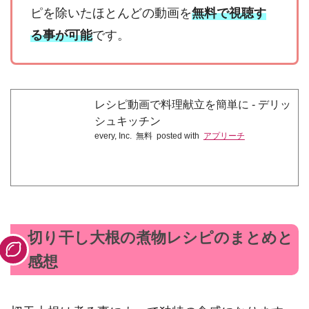
ピを除いたほとんどの動画を
無料で視聴す
る事が可能
です。
レシピ動画で料理献立を簡単‪に - デリッ
シュキッチン
every, Inc.
無料
posted with
アプリーチ
切り干し大根の煮物レシピのまとめと
感想